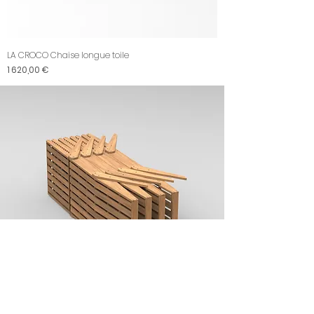
LA CROCO Chaise longue toile
Prix
1 620,00 €